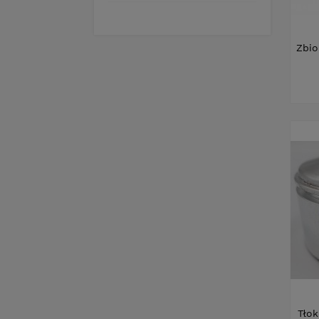
Zbio
Tło