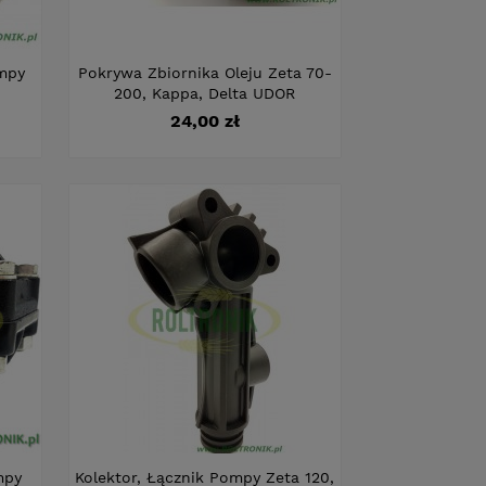
mpy
Pokrywa Zbiornika Oleju Zeta 70-
200, Kappa, Delta UDOR
Cena
24,00 zł
mpy
Kolektor, Łącznik Pompy Zeta 120,