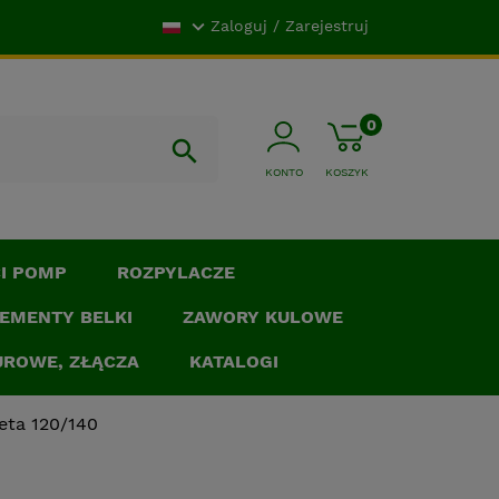

Zaloguj / Zarejestruj
0
shopping_cart

KONTO
KOSZYK
CI POMP
ROZPYLACZE
EMENTY BELKI
ZAWORY KULOWE
UROWE, ZŁĄCZA
KATALOGI
eta 120/140