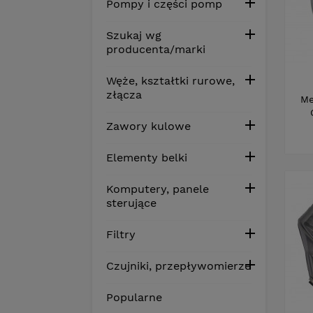

Pompy i części pomp

Szukaj wg
producenta/marki

Węże, kształtki rurowe,
złącza
Me

Zawory kulowe

Elementy belki

Komputery, panele
sterujące

Filtry

Czujniki, przepływomierze
Popularne