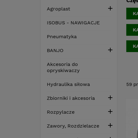
Częś

Agroplast
K
ISOBUS - NAWIGACJE
K
Pneumatyka
K

BANJO
Akcesoria do
opryskiwaczy
Hydraulika siłowa
59 p

Zbiorniki i akcesoria

Rozpylacze

Zawory, Rozdzielacze