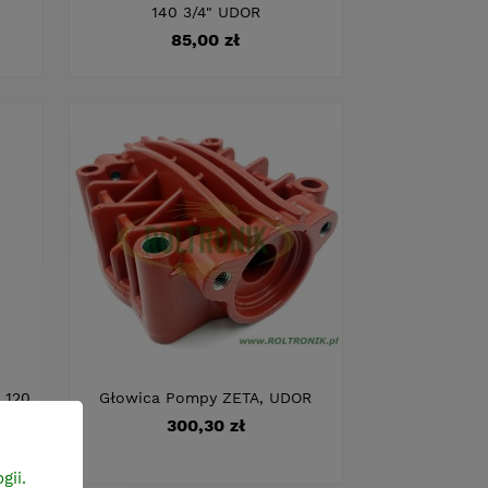
140 3/4" UDOR
Cena
85,00 zł
 120,
Głowica Pompy ZETA, UDOR
Cena
300,30 zł
gii.