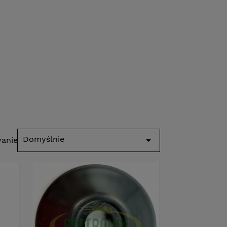
Domyślnie

anie po