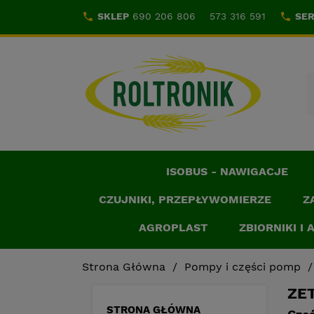
local_phone
SKLEP
690 206 806
573 316 591
local_phone
SE
ISOBUS - NAWIGACJE
CZUJNIKI, PRZEPŁYWOMIERZE
Z
AGROPLAST
ZBIORNIKI I
Strona Główna
Pompy i części pomp
ZET
STRONA GŁÓWNA