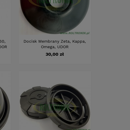
60,
Docisk Membrany Zeta, Kappa,
DOR
Omega, UDOR
Cena
30,00 zł