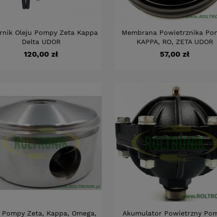
rnik Oleju Pompy Zeta Kappa
Membrana Powietrznika Po
Delta UDOR
KAPPA, RO, ZETA UDOR
Cena
Cena
120,00 zł
57,00 zł
k Pompy Zeta, Kappa, Omega,
Akumulator Powietrzny Po