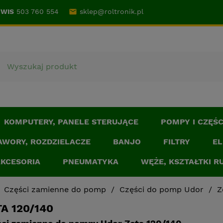
RWIS
503 760 554
email
sklep@roltronik.pl
KOMPUTERY, PANELE STERUJĄCE
POMPY I CZĘŚ
AWORY, ROZDZIELACZE
BANJO
FILTRY
EL
 AKCESORIA
PNEUMATYKA
WĘŻE, KSZTAŁTKI R
Części zamienne do pomp
Części do pomp Udor
Z
A 120/140