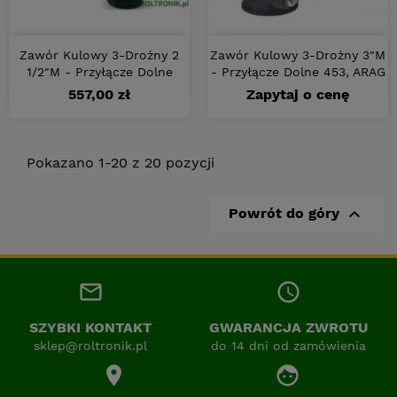
Zawór Kulowy 3-Drożny 2
Zawór Kulowy 3-Drożny 3"M
1/2"M - Przyłącze Dolne
- Przyłącze Dolne 453, ARAG
Cena
557,00 zł
Zapytaj o cenę
Pokazano 1-20 z 20 pozycji

Powrót do góry
mail_outline
access_time
SZYBKI KONTAKT
GWARANCJA ZWROTU
sklep@roltronik.pl
do 14 dni od zamówienia
location_on
face