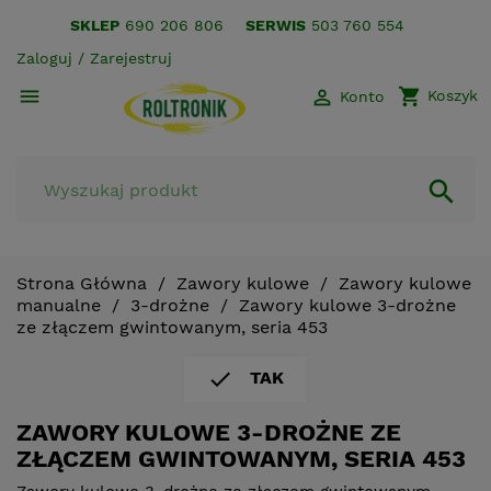
SKLEP
690 206 806
SERWIS
503 760 554
Zaloguj / Zarejestruj
shopping_cart


Koszyk
Konto

Strona Główna
Zawory kulowe
Zawory kulowe
manualne
3-drożne
Zawory kulowe 3-drożne
ze złączem gwintowanym, seria 453

TAK
ZAWORY KULOWE 3-DROŻNE ZE
ZŁĄCZEM GWINTOWANYM, SERIA 453