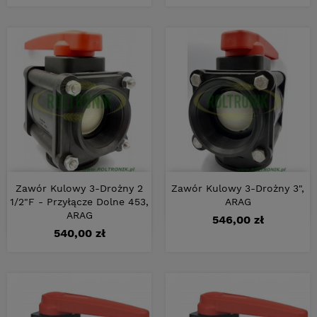
Zawór Kulowy 3-Drożny 2
Zawór Kulowy 3-Drożny 3",
1/2"F - Przyłącze Dolne 453,
ARAG
ARAG
Cena
546,00 zł
Cena
540,00 zł